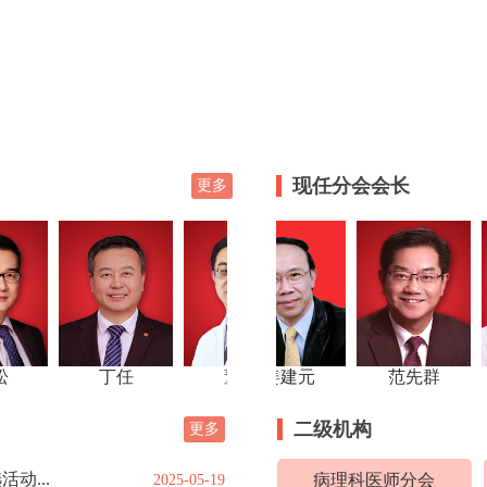
现任分会会长
更多
房静远
丁任
袁红斌
董平
姜建元
董晓艳
范先群
董智
二级机构
更多
动...
病理科医师分会
2025-05-19