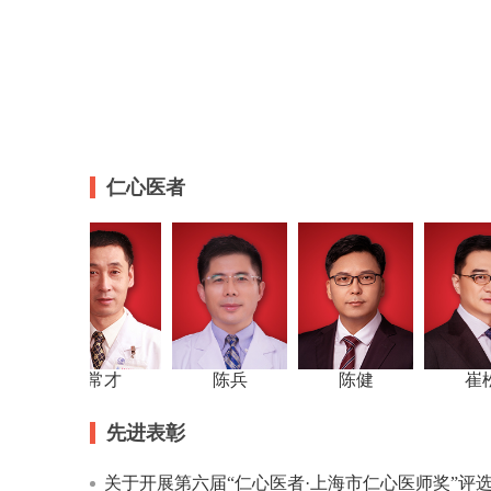
仁心医者
常才
陈兵
陈健
葛声
崔松
先进表彰
关于开展第六届“仁心医者·上海市仁心医师奖”评选活