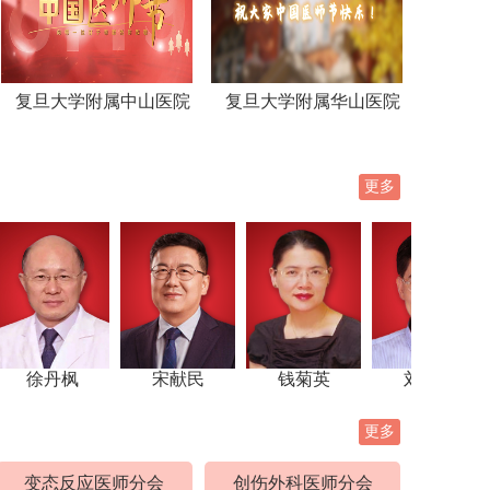
复旦大学附属中山医院
复旦大学附属华山医院
更多
慧
徐丹枫
杜鹏
宋献民
范新东
钱菊英
白永瑞
刘月华
白玉
更多
变态反应医师分会
创伤外科医师分会